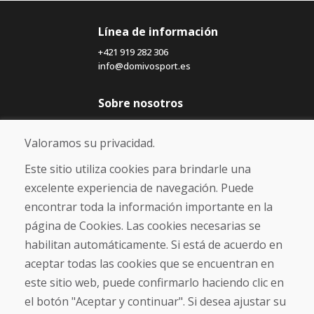
Línea de información
+421 919 282 306
info@domivosport.es
Sobre nosotros
Blog
Sobre nosotros
Valoramos su privacidad.
Comercio
Contacto
Este sitio utiliza cookies para brindarle una
excelente experiencia de navegación. Puede
Compra
encontrar toda la información importante en la
Tienda electrónica
página de Cookies. Las cookies necesarias se
Términos y condiciones
habilitan automáticamente. Si está de acuerdo en
Envío y pago
aceptar todas las cookies que se encuentran en
NORMAS DE RECLAMACIÓN
Devolución y cambio de mercancías
este sitio web, puede confirmarlo haciendo clic en
Política de privacidad
el botón "Aceptar y continuar". Si desea ajustar su
Cookies