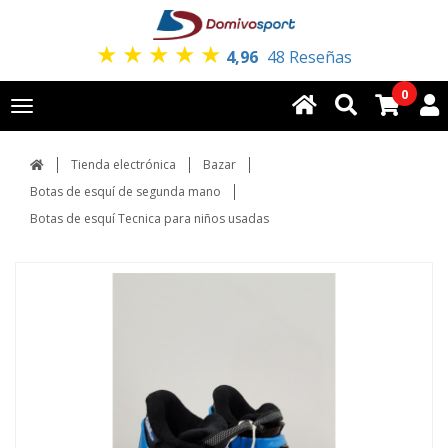
★
★
★
★
★
4,96
48 Reseñas
0
Toggle
navigation
Tienda electrónica
Bazar
Botas de esquí de segunda mano
Botas de esquí Tecnica para niños usadas