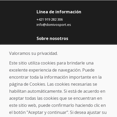
Línea de información
+421 919 282 306
info@domivosport.es
Sobre nosotros
Blog
Sobre nosotros
Valoramos su privacidad.
Comercio
Contacto
Este sitio utiliza cookies para brindarle una
excelente experiencia de navegación. Puede
Compra
encontrar toda la información importante en la
Tienda electrónica
página de Cookies. Las cookies necesarias se
Términos y condiciones
habilitan automáticamente. Si está de acuerdo en
Envío y pago
aceptar todas las cookies que se encuentran en
NORMAS DE RECLAMACIÓN
Devolución y cambio de mercancías
este sitio web, puede confirmarlo haciendo clic en
Política de privacidad
el botón "Aceptar y continuar". Si desea ajustar su
Cookies