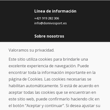
Línea de información
+421 919 282 306
info@domivosport.es
Sobre nosotros
Blog
Sobre nosotros
Valoramos su privacidad.
Comercio
Contacto
Este sitio utiliza cookies para brindarle una
excelente experiencia de navegación. Puede
Compra
encontrar toda la información importante en la
Tienda electrónica
página de Cookies. Las cookies necesarias se
Términos y condiciones
habilitan automáticamente. Si está de acuerdo en
Envío y pago
aceptar todas las cookies que se encuentran en
NORMAS DE RECLAMACIÓN
Devolución y cambio de mercancías
este sitio web, puede confirmarlo haciendo clic en
Política de privacidad
el botón "Aceptar y continuar". Si desea ajustar su
Cookies