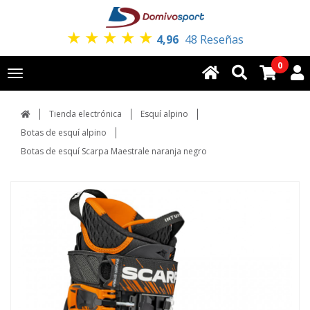
★
★
★
★
★
4,96
48 Reseñas
0
Toggle
navigation
Tienda electrónica
Esquí alpino
Botas de esquí alpino
Botas de esquí Scarpa Maestrale naranja negro