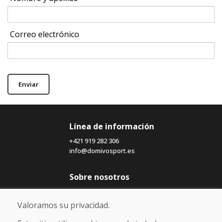
Correo electrónico
Enviar
Línea de información
+421 919 282 306
info@domivosport.es
Sobre nosotros
Blog
Sobre nosotros
Valoramos su privacidad.
Comercio
Contacto