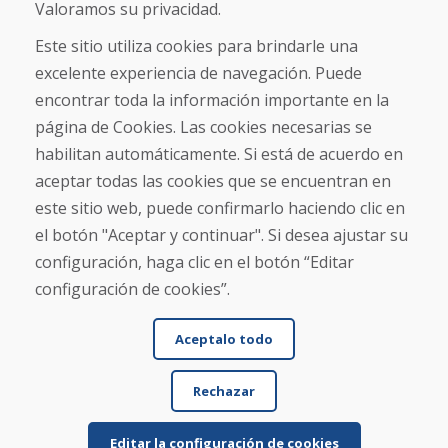
Sobre nosotros
Valoramos su privacidad.
Comercio
Contacto
Este sitio utiliza cookies para brindarle una
excelente experiencia de navegación. Puede
Compra
encontrar toda la información importante en la
Tienda electrónica
página de Cookies. Las cookies necesarias se
Términos y condiciones
habilitan automáticamente. Si está de acuerdo en
Envío y pago
aceptar todas las cookies que se encuentran en
NORMAS DE RECLAMACIÓN
Devolución y cambio de mercancías
este sitio web, puede confirmarlo haciendo clic en
Política de privacidad
el botón "Aceptar y continuar". Si desea ajustar su
Cookies
configuración, haga clic en el botón “Editar
configuración de cookies”.
Aceptalo todo
Rechazar
© DOMIVOSPORT 2026, reservados todos los derechos
DUFEKSOFT
-
creación de sitios web
,
creación de tienda electrónica
Editar la configuración de cookies