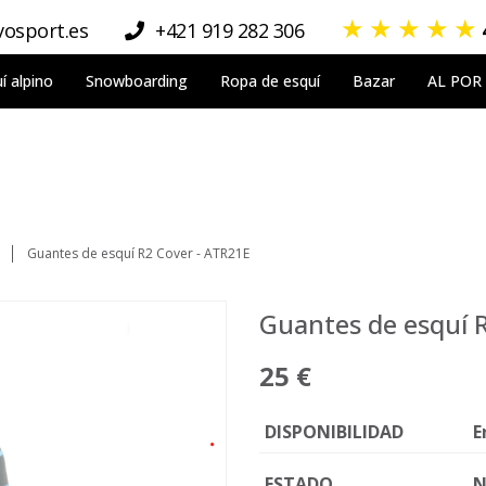
★
★
★
★
★
osport.es
+421 919 282 306
í alpino
Snowboarding
Ropa de esquí
Bazar
AL POR
Guantes de esquí R2 Cover - ATR21E
Guantes de esquí 
25 €
DISPONIBILIDAD
E
ESTADO
N