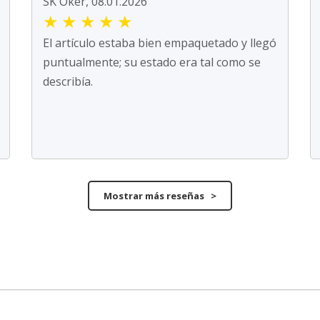
SK Oker, 08.01.2026
★
★
★
★
★
El artículo estaba bien empaquetado y llegó
puntualmente; su estado era tal como se
describía.
Mostrar más reseñas >