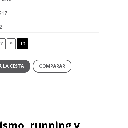
217
2
7
9
10
A LA CESTA
COMPARAR
lismo, running y