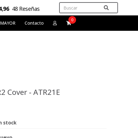
4,96
48 Reseñas
0
 MAYOR
Contacto
R2 Cover - ATR21E
n stock
uevo