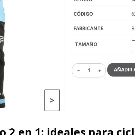
CÓDIGO
6
FABRICANTE
R
TAMAÑO
AÑADIR 
1
>
 2 en 1: ideales para cic