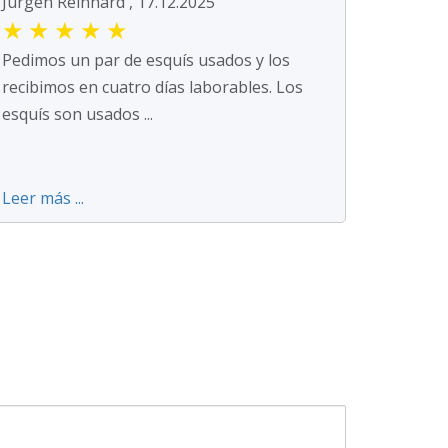
Jürgen Reinhard , 17.12.2025
★
★
★
★
★
Pedimos un par de esquís usados y los
recibimos en cuatro días laborables. Los
esquís son usados ...
Leer más ...