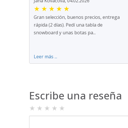
Jana Kováčová, 04.02.2026
★
★
★
★
★
Gran selección, buenos precios, entrega
rápida (2 días). Pedí una tabla de
snowboard y unas botas pa...
Leer más ...
Escribe una reseña
★
★
★
★
★