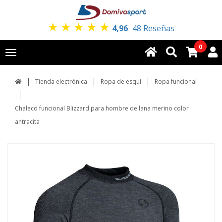
★
★
★
★
★
4,96
48 Reseñas
0
Toggle
navigation
Tienda electrónica
Ropa de esquí
Ropa funcional
Chaleco funcional Blizzard para hombre de lana merino color
antracita