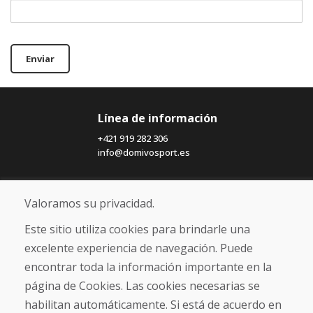
Enviar
Línea de información
+421 919 282 306
info@domivosport.es
Sobre nosotros
Valoramos su privacidad.
Blog
Sobre nosotros
Este sitio utiliza cookies para brindarle una
Comercio
excelente experiencia de navegación. Puede
Contacto
encontrar toda la información importante en la
página de Cookies. Las cookies necesarias se
Compra
habilitan automáticamente. Si está de acuerdo en
Tienda electrónica