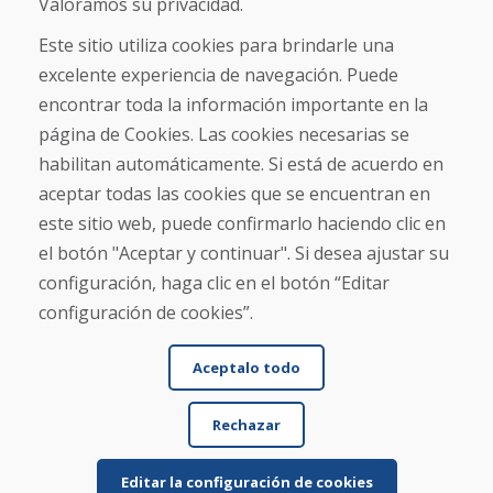
Valoramos su privacidad.
Sobre nosotros
Este sitio utiliza cookies para brindarle una
Blog
excelente experiencia de navegación. Puede
Sobre nosotros
encontrar toda la información importante en la
Comercio
Contacto
página de Cookies. Las cookies necesarias se
habilitan automáticamente. Si está de acuerdo en
Compra
aceptar todas las cookies que se encuentran en
Tienda electrónica
este sitio web, puede confirmarlo haciendo clic en
Términos y condiciones
el botón "Aceptar y continuar". Si desea ajustar su
Envío y pago
configuración, haga clic en el botón “Editar
NORMAS DE RECLAMACIÓN
Devolución y cambio de mercancías
configuración de cookies”.
Política de privacidad
Cookies
Aceptalo todo
Rechazar
Editar la configuración de cookies