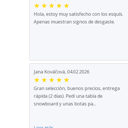
★
★
★
★
★
Hola, estoy muy satisfecho con los esquís.
Apenas muestran signos de desgaste.
Jana Kováčová, 04.02.2026
★
★
★
★
★
Gran selección, buenos precios, entrega
rápida (2 días). Pedí una tabla de
snowboard y unas botas pa...
Leer más ...