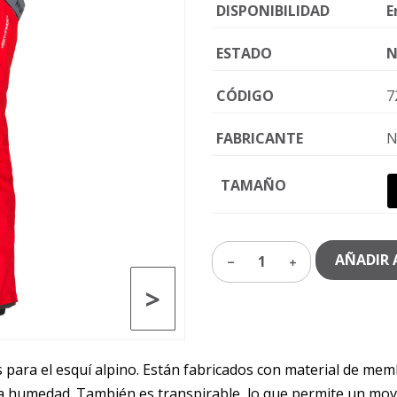
DISPONIBILIDAD
E
ESTADO
N
CÓDIGO
7
FABRICANTE
N
TAMAÑO
AÑADIR 
1
>
 para el esquí alpino. Están fabricados con material de memb
a humedad. También es transpirable, lo que permite un movi