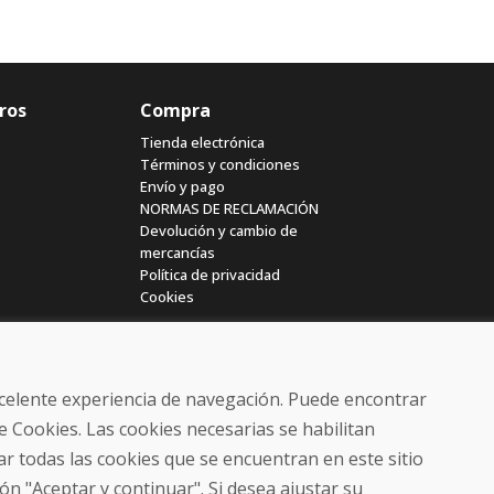
ros
Compra
Tienda electrónica
Términos y condiciones
Envío y pago
NORMAS DE RECLAMACIÓN
Devolución y cambio de
mercancías
Política de privacidad
Cookies
excelente experiencia de navegación. Puede encontrar
e Cookies. Las cookies necesarias se habilitan
r todas las cookies que se encuentran en este sitio
© DOMIVOSPORT 2026, reservados todos los derechos
ón "Aceptar y continuar". Si desea ajustar su