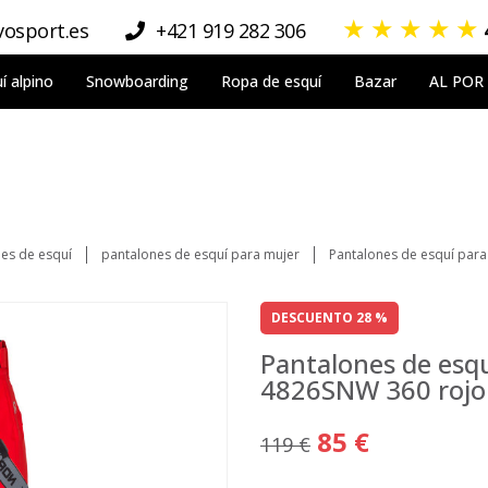
★
★
★
★
★
osport.es
+421 919 282 306
í alpino
Snowboarding
Ropa de esquí
Bazar
AL POR
es de esquí
pantalones de esquí para mujer
Pantalones de esquí par
DESCUENTO 28 %
Pantalones de esq
4826SNW 360 rojo
85 €
119 €