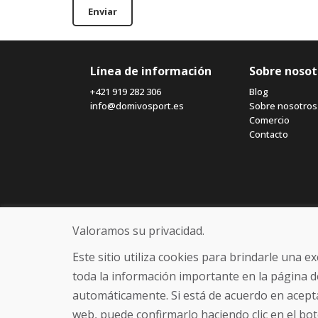
Enviar
Línea de información
Sobre nosot
+421 919 282 306
Blog
info@domivosport.es
Sobre nosotros
Comercio
Contacto
Valoramos su privacidad.
Este sitio utiliza cookies para brindarle una 
toda la información importante en la página d
automáticamente. Si está de acuerdo en acepta
web, puede confirmarlo haciendo clic en el bot