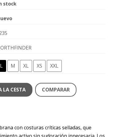
n stock
uevo
235
ORTHFINDER
L
M
XL
XS
XXL
A LA CESTA
COMPARAR
rana con costuras críticas selladas, que
miento activo sin sudoración innecesaria. Los