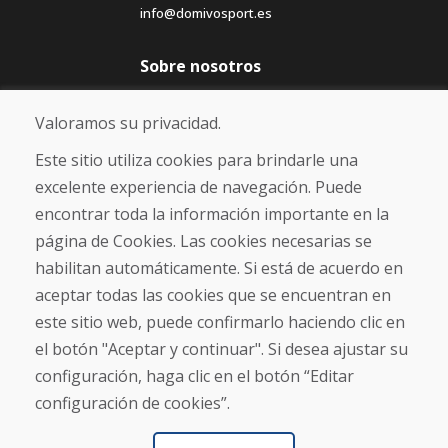
info@domivosport.es
Sobre nosotros
Blog
Sobre nosotros
Valoramos su privacidad.
Comercio
Contacto
Este sitio utiliza cookies para brindarle una
excelente experiencia de navegación. Puede
Compra
encontrar toda la información importante en la
Tienda electrónica
página de Cookies. Las cookies necesarias se
Términos y condiciones
habilitan automáticamente. Si está de acuerdo en
Envío y pago
aceptar todas las cookies que se encuentran en
NORMAS DE RECLAMACIÓN
Devolución y cambio de mercancías
este sitio web, puede confirmarlo haciendo clic en
Política de privacidad
el botón "Aceptar y continuar". Si desea ajustar su
Cookies
configuración, haga clic en el botón “Editar
configuración de cookies”.