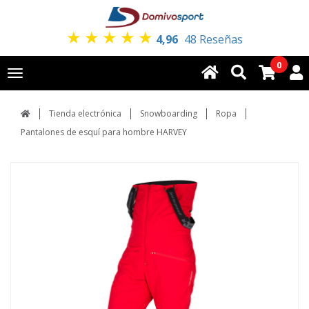
★
★
★
★
★
4,96
48 Reseñas
0
Toggle
navigation
Tienda electrónica
Snowboarding
Ropa
Pantalones de esquí para hombre HARVEY