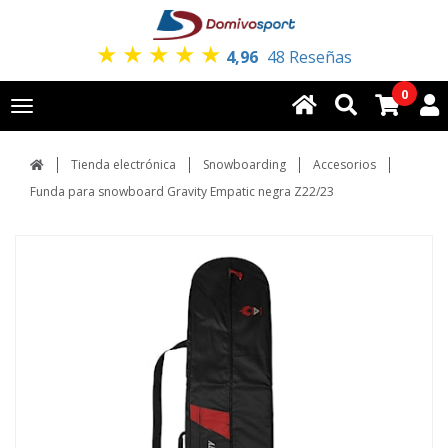
★
★
★
★
★
4,96
48 Reseñas
0
Toggle
navigation
Tienda electrónica
Snowboarding
Accesorios
Funda para snowboard Gravity Empatic negra Z22/23