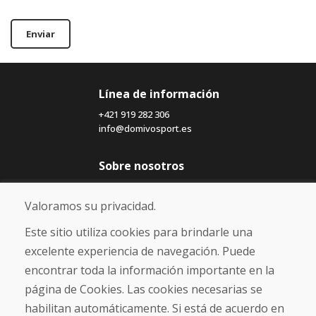
Enviar
Línea de información
+421 919 282 306
info@domivosport.es
Sobre nosotros
Blog
Sobre nosotros
Valoramos su privacidad.
Comercio
Contacto
Este sitio utiliza cookies para brindarle una
excelente experiencia de navegación. Puede
Compra
encontrar toda la información importante en la
Tienda electrónica
página de Cookies. Las cookies necesarias se
Términos y condiciones
habilitan automáticamente. Si está de acuerdo en
Envío y pago