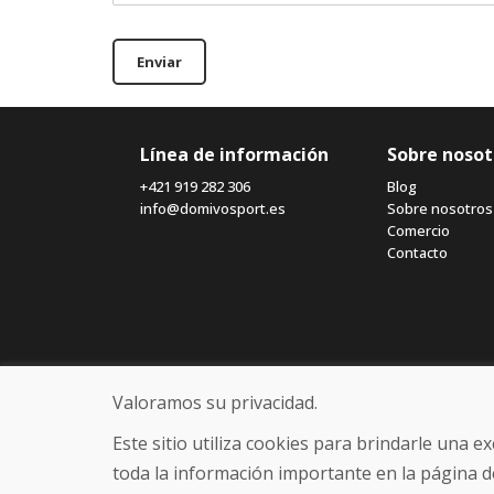
Enviar
Línea de información
Sobre nosot
+421 919 282 306
Blog
info@domivosport.es
Sobre nosotros
Comercio
Contacto
Valoramos su privacidad.
Este sitio utiliza cookies para brindarle una 
toda la información importante en la página d