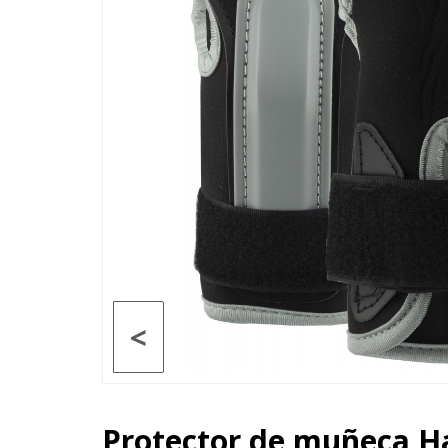
<
Protector de muñeca H