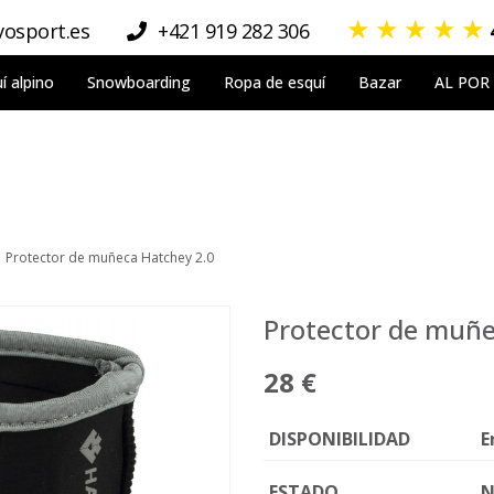
★
★
★
★
★
osport.es
+421 919 282 306
í alpino
Snowboarding
Ropa de esquí
Bazar
AL POR
Protector de muñeca Hatchey 2.0
Protector de muñe
28 €
DISPONIBILIDAD
E
ESTADO
N