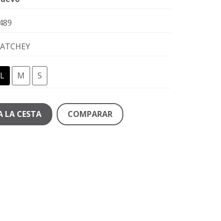
489
ATCHEY
L
M
S
A LA CESTA
COMPARAR