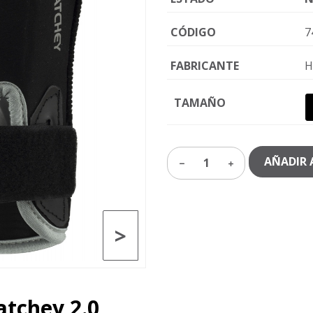
CÓDIGO
7
FABRICANTE
H
TAMAÑO
AÑADIR 
1
>
atchey 2.0