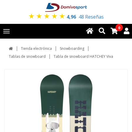
★
★
★
★
★
4,96
48 Reseñas
0
Toggle
navigation
Tienda electrónica
Snowboarding
Tablas de snowboard
Tabla de snowboard HATCHEY Viva