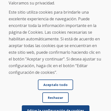
Sobre nosotros
Valoramos su privacidad.
Comercio
Contacto
Este sitio utiliza cookies para brindarle una
excelente experiencia de navegación. Puede
Compra
encontrar toda la información importante en la
Tienda electrónica
página de Cookies. Las cookies necesarias se
Términos y condiciones
habilitan automáticamente. Si está de acuerdo en
Envío y pago
aceptar todas las cookies que se encuentran en
NORMAS DE RECLAMACIÓN
Devolución y cambio de mercancías
este sitio web, puede confirmarlo haciendo clic en
Política de privacidad
el botón "Aceptar y continuar". Si desea ajustar su
Cookies
configuración, haga clic en el botón “Editar
configuración de cookies”.
Aceptalo todo
Rechazar
© DOMIVOSPORT 2026, reservados todos los derechos
DUFEKSOFT
-
creación de sitios web
,
creación de tienda electrónica
Editar la configuración de cookies