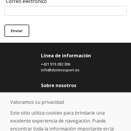
Correo electrónico
Enviar
Línea de información
+421 919 282 306
info@domivosport.es
Sobre nosotros
Blog
Sobre nosotros
Valoramos su privacidad.
Comercio
Contacto
Este sitio utiliza cookies para brindarle una
excelente experiencia de navegación. Puede
Compra
encontrar toda la información importante en la