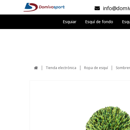
info@domiv
Esquiar
Esquí de fondo
Esqu
Tienda electrónica
Ropa de esquí
Sombrer