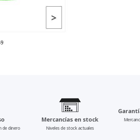
>
59
Garantí
so
Mercancías en stock
Mercancí
n de dinero
Niveles de stock actuales