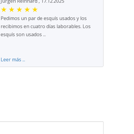
Jürgen Reinhard , 17.12.2025
★
★
★
★
★
Pedimos un par de esquís usados y los
recibimos en cuatro días laborables. Los
esquís son usados ...
Leer más ...