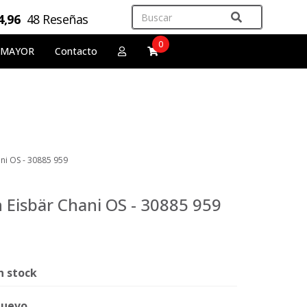
4,96
48 Reseñas
0
 MAYOR
Contacto
i OS - 30885 959
Eisbär Chani OS - 30885 959
n stock
uevo