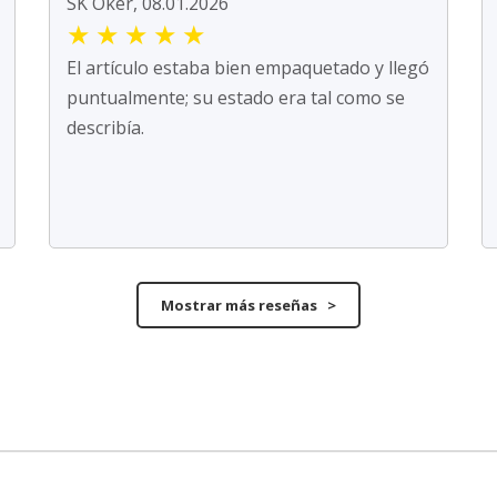
SK Oker, 08.01.2026
★
★
★
★
★
El artículo estaba bien empaquetado y llegó
puntualmente; su estado era tal como se
describía.
Mostrar más reseñas >