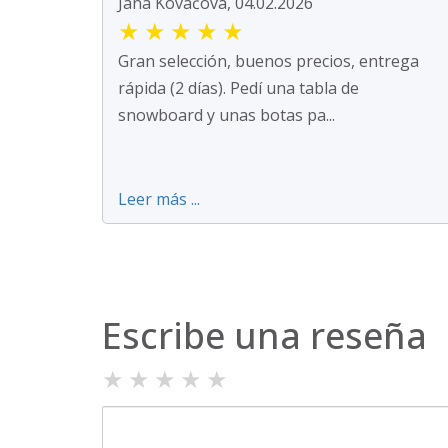
Jana Kováčová, 04.02.2026
★
★
★
★
★
Gran selección, buenos precios, entrega
rápida (2 días). Pedí una tabla de
snowboard y unas botas pa...
Leer más ...
Escribe una reseña
★
★
★
★
★