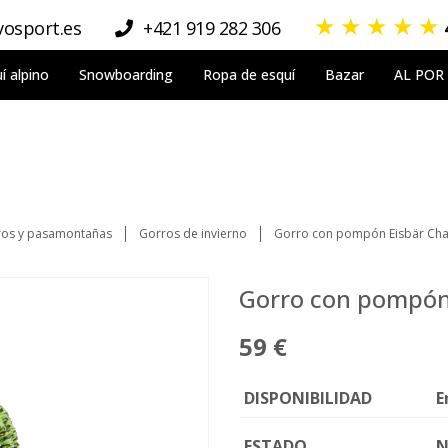
★
★
★
★
★
osport.es
+421 919 282 306
í alpino
Snowboarding
Ropa de esquí
Bazar
AL POR
os y pasamontañas
Gorros de invierno
Gorro con pompón Eisbär Chan
Gorro con pompón 
59 €
DISPONIBILIDAD
E
ESTADO
N