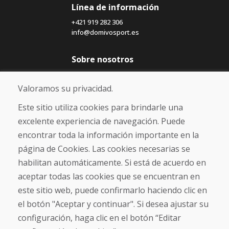
Línea de información
+421 919 282 306
info@domivosport.es
Sobre nosotros
Blog
Sobre nosotros
Valoramos su privacidad.
Comercio
Contacto
Este sitio utiliza cookies para brindarle una
excelente experiencia de navegación. Puede
Compra
encontrar toda la información importante en la
Tienda electrónica
página de Cookies. Las cookies necesarias se
Términos y condiciones
habilitan automáticamente. Si está de acuerdo en
Envío y pago
aceptar todas las cookies que se encuentran en
NORMAS DE RECLAMACIÓN
Devolución y cambio de mercancías
este sitio web, puede confirmarlo haciendo clic en
Política de privacidad
el botón "Aceptar y continuar". Si desea ajustar su
Cookies
configuración, haga clic en el botón “Editar