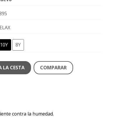
895
ELAX
10Y
8Y
A LA CESTA
COMPARAR
iente contra la humedad.