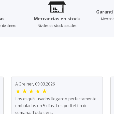
Garantí
so
Mercancías en stock
Mercancí
n de dinero
Niveles de stock actuales
A.Greiner, 09.03.2026
★
★
★
★
★
Los esquís usados llegaron perfectamente
embalados en 5 días. Los pedí el fin de
semana. Todo gen...