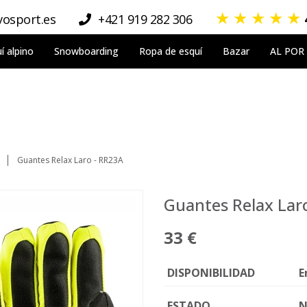
★
★
★
★
★
osport.es
+421 919 282 306
í alpino
Snowboarding
Ropa de esquí
Bazar
AL POR
Guantes Relax Laro - RR23A
Guantes Relax Lar
33 €
DISPONIBILIDAD
E
ESTADO
N