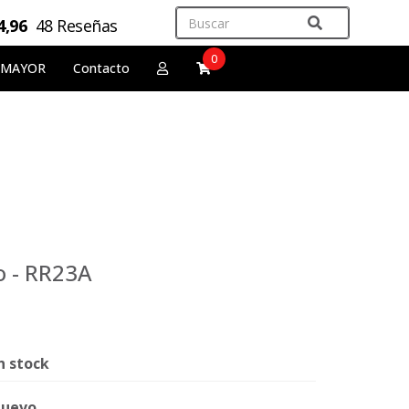
4,96
48 Reseñas
0
 MAYOR
Contacto
o - RR23A
n stock
uevo