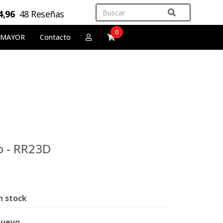
4,96
48 Reseñas
0
 MAYOR
Contacto
o - RR23D
n stock
uevo