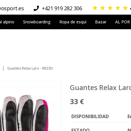
★
★
★
★
★
osport.es
+421 919 282 306
í alpino
Snowboarding
Ropa de esquí
Bazar
AL POR
Guantes Relax Laro - RR23D
Guantes Relax Lar
33 €
DISPONIBILIDAD
E
ESTADO
N