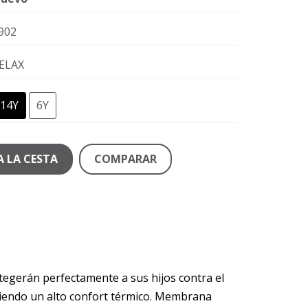
902
ELAX
14Y
6Y
A LA CESTA
COMPARAR
otegerán perfectamente a sus hijos contra el
niendo un alto confort térmico. Membrana