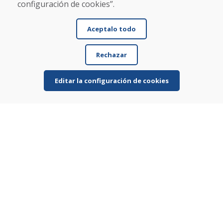
configuración de cookies”.
Aceptalo todo
Nombre y apellido
Rechazar
Correo electrónico
Editar la configuración de cookies
Enviar
Línea de información
+421 919 282 306
info@domivosport.es
Sobre nosotros