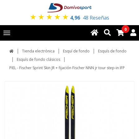
★
★
★
★
★
4,96
48 Reseñas
0
Toggle
navigation
Tienda electrónica
Esquí de fondo
Esquís de fondo
Esquís de fondo clásicos
PIEL - Fischer Sprint Skin JR + fijación Fischer NNN jr tour step-in IFP