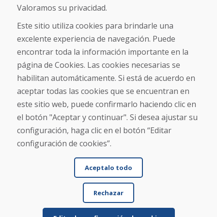
Sobre nosotros
Valoramos su privacidad.
Comercio
Contacto
Este sitio utiliza cookies para brindarle una
excelente experiencia de navegación. Puede
Compra
encontrar toda la información importante en la
Tienda electrónica
página de Cookies. Las cookies necesarias se
Términos y condiciones
habilitan automáticamente. Si está de acuerdo en
Envío y pago
aceptar todas las cookies que se encuentran en
NORMAS DE RECLAMACIÓN
Devolución y cambio de mercancías
este sitio web, puede confirmarlo haciendo clic en
Política de privacidad
el botón "Aceptar y continuar". Si desea ajustar su
Cookies
configuración, haga clic en el botón “Editar
configuración de cookies”.
Aceptalo todo
Rechazar
© DOMIVOSPORT 2026, reservados todos los derechos
DUFEKSOFT
-
creación de sitios web
,
creación de tienda electrónica