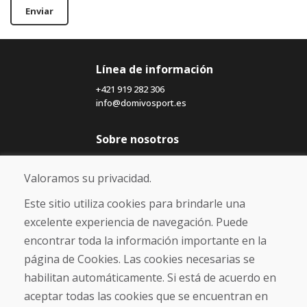
Enviar
Línea de información
+421 919 282 306
info@domivosport.es
Sobre nosotros
Blog
Sobre nosotros
Valoramos su privacidad.
Comercio
Contacto
Este sitio utiliza cookies para brindarle una
excelente experiencia de navegación. Puede
Compra
encontrar toda la información importante en la
Tienda electrónica
página de Cookies. Las cookies necesarias se
Términos y condiciones
habilitan automáticamente. Si está de acuerdo en
Envío y pago
aceptar todas las cookies que se encuentran en
NORMAS DE RECLAMACIÓN