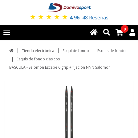
★
★
★
★
★
4,96
48 Reseñas
0
Toggle
navigation
Tienda electrónica
Esquí de fondo
Esquís de fondo
Esquís de fondo clásicos
BÁSCULA - Salomon Escape 6 grip + fijación NNN Salomon