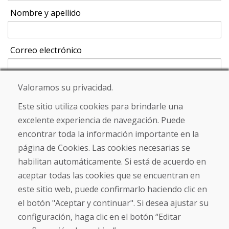
Nombre y apellido
Correo electrónico
Valoramos su privacidad.
Enviar
Este sitio utiliza cookies para brindarle una
excelente experiencia de navegación. Puede
encontrar toda la información importante en la
Línea de información
página de Cookies. Las cookies necesarias se
+421 919 282 306
habilitan automáticamente. Si está de acuerdo en
info@domivosport.es
aceptar todas las cookies que se encuentran en
este sitio web, puede confirmarlo haciendo clic en
Sobre nosotros
el botón "Aceptar y continuar". Si desea ajustar su
Blog
configuración, haga clic en el botón “Editar
Sobre nosotros