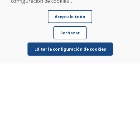
configuración de cookies”.
Comercio
Contacto
Aceptalo todo
Compra
Rechazar
Tienda electrónica
Términos y condiciones
Envío y pago
Editar la configuración de cookies
NORMAS DE RECLAMACIÓN
Devolución y cambio de mercancías
Política de privacidad
Cookies
© DOMIVOSPORT 2026, reservados todos los derechos
DUFEKSOFT
-
creación de sitios web
,
creación de tienda electrónica