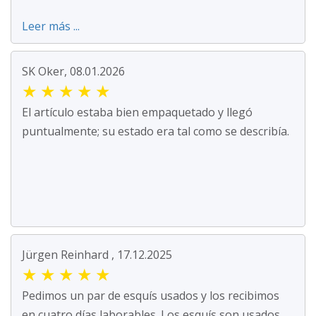
Leer más ...
SK Oker, 08.01.2026
★
★
★
★
★
El artículo estaba bien empaquetado y llegó
puntualmente; su estado era tal como se describía.
Jürgen Reinhard , 17.12.2025
★
★
★
★
★
Pedimos un par de esquís usados y los recibimos
en cuatro días laborables. Los esquís son usados ...