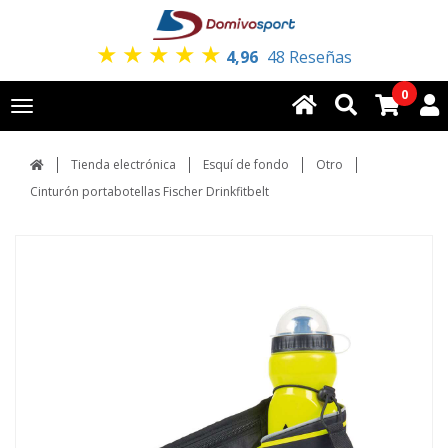
★
★
★
★
★
4,96
48 Reseñas
0
Toggle
navigation
Tienda electrónica
Esquí de fondo
Otro
Cinturón portabotellas Fischer Drinkfitbelt