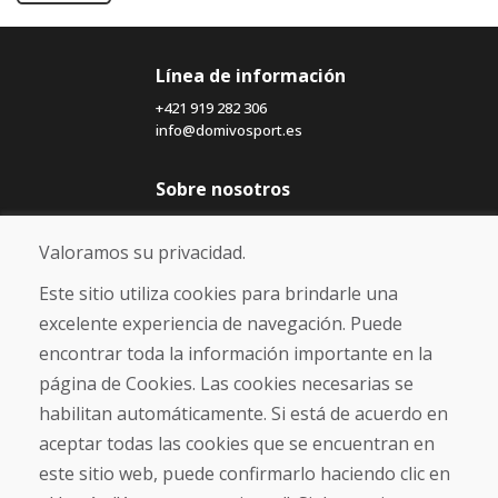
Línea de información
+421 919 282 306
info@domivosport.es
Sobre nosotros
Blog
Sobre nosotros
Valoramos su privacidad.
Comercio
Contacto
Este sitio utiliza cookies para brindarle una
excelente experiencia de navegación. Puede
Compra
encontrar toda la información importante en la
Tienda electrónica
página de Cookies. Las cookies necesarias se
Términos y condiciones
habilitan automáticamente. Si está de acuerdo en
Envío y pago
aceptar todas las cookies que se encuentran en
NORMAS DE RECLAMACIÓN
Devolución y cambio de mercancías
este sitio web, puede confirmarlo haciendo clic en
Política de privacidad