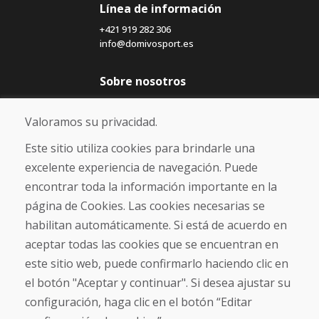
Línea de información
+421 919 282 306
info@domivosport.es
Sobre nosotros
Blog
Sobre nosotros
Valoramos su privacidad.
Comercio
Contacto
Este sitio utiliza cookies para brindarle una
excelente experiencia de navegación. Puede
Compra
encontrar toda la información importante en la
Tienda electrónica
página de Cookies. Las cookies necesarias se
Términos y condiciones
habilitan automáticamente. Si está de acuerdo en
Envío y pago
aceptar todas las cookies que se encuentran en
NORMAS DE RECLAMACIÓN
Devolución y cambio de mercancías
este sitio web, puede confirmarlo haciendo clic en
Política de privacidad
el botón "Aceptar y continuar". Si desea ajustar su
Cookies
configuración, haga clic en el botón “Editar