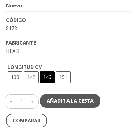
Nuevo
CÓDIGO
8178
FABRICANTE
HEAD
LONGITUD CM
138
142
146
151
AÑADIR A LA CESTA
1
COMPARAR