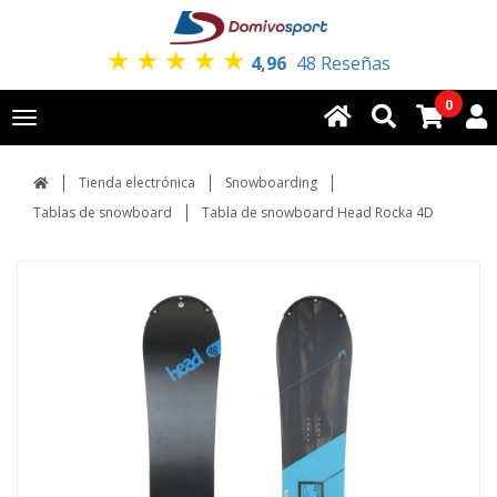
★
★
★
★
★
4,96
48 Reseñas
0
Toggle
navigation
Tienda electrónica
Snowboarding
Tablas de snowboard
Tabla de snowboard Head Rocka 4D