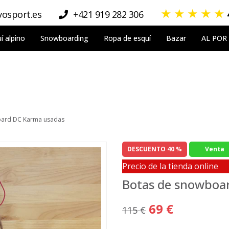
★
★
★
★
★
osport.es
+421 919 282 306
í alpino
Snowboarding
Ropa de esquí
Bazar
AL POR
oard DC Karma usadas
DESCUENTO 40 %
Venta
Precio de la tienda online
Botas de snowboa
69 €
115 €