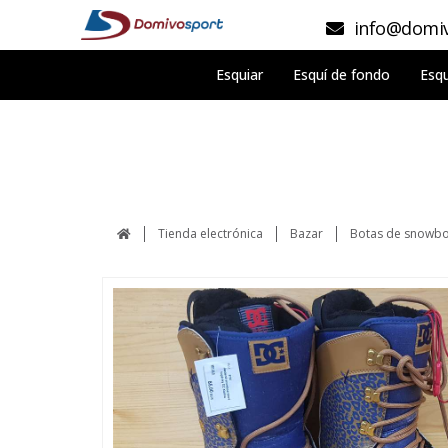
info@domiv
Esquiar
Esquí de fondo
Esqu
Tienda electrónica
Bazar
Botas de snowb