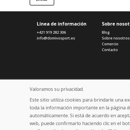
Línea de información
Sobre nosot
+421 919 282 306
Blog
info@domivosport.es
Sobre nosotros
Comercio
Contacto
Valoramos su privacidad.
Este sitio utiliza cookies para brindarle una 
toda la información importante en la página d
automáticamente. Si está de acuerdo en acepta
web, puede confirmarlo haciendo clic en el bot