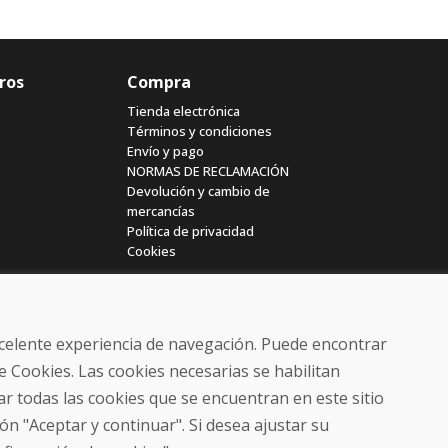
ros
Compra
Tienda electrónica
Términos y condiciones
Envío y pago
NORMAS DE RECLAMACIÓN
Devolución y cambio de
mercancías
Política de privacidad
Cookies
excelente experiencia de navegación. Puede encontrar
e Cookies. Las cookies necesarias se habilitan
r todas las cookies que se encuentran en este sitio
© DOMIVOSPORT 2026, reservados todos los derechos
ón "Aceptar y continuar". Si desea ajustar su
DUFEKSOFT
-
creación de sitios web
,
creación de tienda electrónica