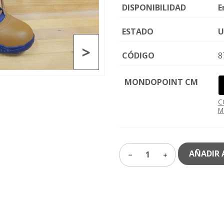
DISPONIBILIDAD
E
ESTADO
U
>
CÓDIGO
8
MONDOPOINT CM
C
M
AÑADIR 
1