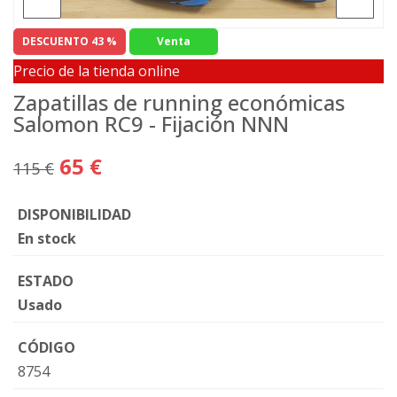
DESCUENTO 43 %
Venta
Precio de la tienda online
Zapatillas de running económicas
Salomon RC9 - Fijación NNN
65 €
115 €
DISPONIBILIDAD
En stock
ESTADO
Usado
CÓDIGO
8754