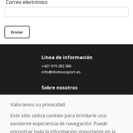
Correo electrónico
Enviar
Línea de información
+421 919 282 306
info@domivosport.es
Sobre nosotros
Blog
Sobre nosotros
Valoramos su privacidad.
Comercio
Contacto
Este sitio utiliza cookies para brindarle una
excelente experiencia de navegación. Puede
Compra
encontrar toda la información importante en la