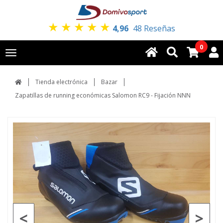
★
★
★
★
★
4,96
48 Reseñas
0
Toggle
navigation
Tienda electrónica
Bazar
Zapatillas de running económicas Salomon RC9 - Fijación NNN
<
>