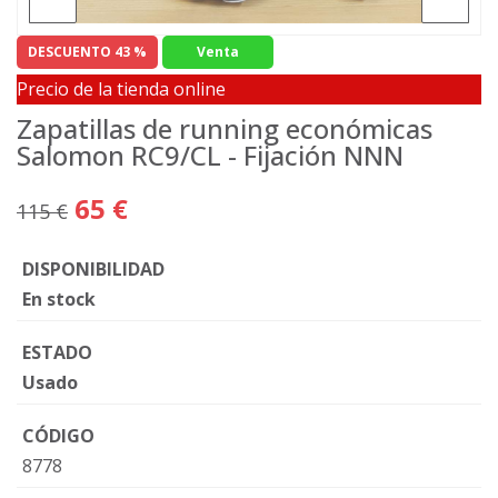
DESCUENTO 43 %
Venta
Precio de la tienda online
Zapatillas de running económicas
Salomon RC9/CL - Fijación NNN
65 €
115 €
DISPONIBILIDAD
En stock
ESTADO
Usado
CÓDIGO
8778