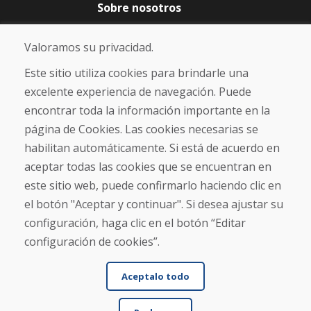
Sobre nosotros
Blog
Sobre nosotros
Valoramos su privacidad.
Comercio
Contacto
Este sitio utiliza cookies para brindarle una
excelente experiencia de navegación. Puede
Compra
encontrar toda la información importante en la
Tienda electrónica
página de Cookies. Las cookies necesarias se
Términos y condiciones
habilitan automáticamente. Si está de acuerdo en
Envío y pago
aceptar todas las cookies que se encuentran en
NORMAS DE RECLAMACIÓN
Devolución y cambio de mercancías
este sitio web, puede confirmarlo haciendo clic en
Política de privacidad
el botón "Aceptar y continuar". Si desea ajustar su
Cookies
configuración, haga clic en el botón “Editar
configuración de cookies”.
Aceptalo todo