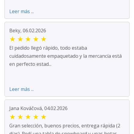
Leer más ...
Beky, 06.02.2026
★
★
★
★
★
El pedido llegó rápido, todo estaba
cuidadosamente empaquetado y la mercancía está
en perfecto estad...
Leer más ...
Jana Kováčová, 04.02.2026
★
★
★
★
★
Gran selección, buenos precios, entrega rápida (2
días). Pedí una tabla de snowboard y unas botas