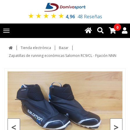
★
★
★
★
★
4,96
48 Reseñas
0
Toggle
navigation
Tienda electrónica
Bazar
Zapatillas de running económicas Salomon RC9/CL - Fijación NNN
<
>