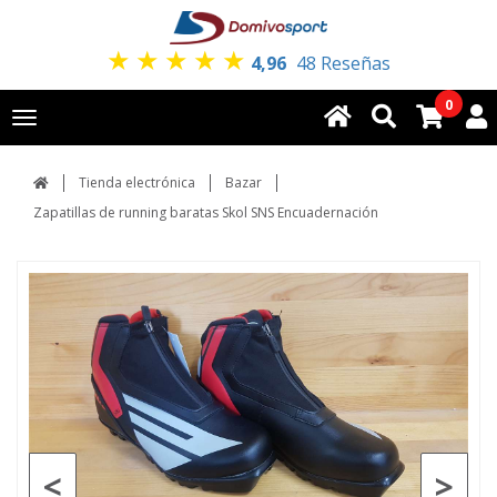
★
★
★
★
★
4,96
48 Reseñas
0
Toggle
navigation
Tienda electrónica
Bazar
Zapatillas de running baratas Skol SNS Encuadernación
<
>