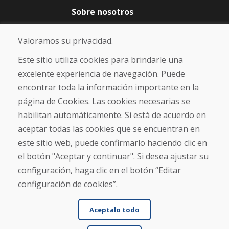
Sobre nosotros
Blog
Sobre nosotros
Valoramos su privacidad.
Comercio
Contacto
Este sitio utiliza cookies para brindarle una
excelente experiencia de navegación. Puede
Compra
encontrar toda la información importante en la
Tienda electrónica
página de Cookies. Las cookies necesarias se
Términos y condiciones
habilitan automáticamente. Si está de acuerdo en
Envío y pago
aceptar todas las cookies que se encuentran en
NORMAS DE RECLAMACIÓN
Devolución y cambio de mercancías
este sitio web, puede confirmarlo haciendo clic en
Política de privacidad
el botón "Aceptar y continuar". Si desea ajustar su
Cookies
configuración, haga clic en el botón “Editar
configuración de cookies”.
Aceptalo todo