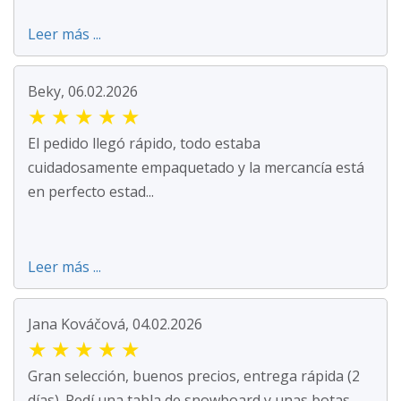
Leer más ...
Beky, 06.02.2026
★
★
★
★
★
El pedido llegó rápido, todo estaba
cuidadosamente empaquetado y la mercancía está
en perfecto estad...
Leer más ...
Jana Kováčová, 04.02.2026
★
★
★
★
★
Gran selección, buenos precios, entrega rápida (2
días). Pedí una tabla de snowboard y unas botas