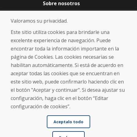
Sobre nosotros
Blog
Sobre nosotros
Valoramos su privacidad.
Comercio
Contacto
Este sitio utiliza cookies para brindarle una
excelente experiencia de navegación. Puede
Compra
encontrar toda la información importante en la
Tienda electrónica
página de Cookies. Las cookies necesarias se
Términos y condiciones
habilitan automáticamente. Si está de acuerdo en
Envío y pago
aceptar todas las cookies que se encuentran en
NORMAS DE RECLAMACIÓN
Devolución y cambio de mercancías
este sitio web, puede confirmarlo haciendo clic en
Política de privacidad
el botón "Aceptar y continuar". Si desea ajustar su
Cookies
configuración, haga clic en el botón “Editar
configuración de cookies”.
Aceptalo todo