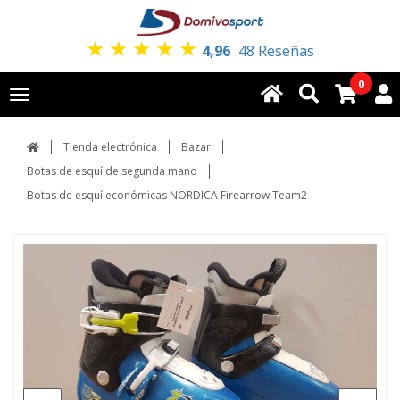
★
★
★
★
★
4,96
48 Reseñas
0
Toggle
navigation
Tienda electrónica
Bazar
Botas de esquí de segunda mano
Botas de esquí económicas NORDICA Firearrow Team2