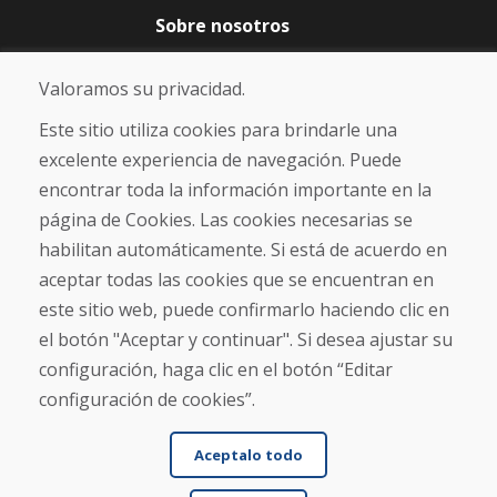
Sobre nosotros
Blog
Sobre nosotros
Valoramos su privacidad.
Comercio
Contacto
Este sitio utiliza cookies para brindarle una
excelente experiencia de navegación. Puede
Compra
encontrar toda la información importante en la
Tienda electrónica
página de Cookies. Las cookies necesarias se
Términos y condiciones
habilitan automáticamente. Si está de acuerdo en
Envío y pago
aceptar todas las cookies que se encuentran en
NORMAS DE RECLAMACIÓN
Devolución y cambio de mercancías
este sitio web, puede confirmarlo haciendo clic en
Política de privacidad
el botón "Aceptar y continuar". Si desea ajustar su
Cookies
configuración, haga clic en el botón “Editar
configuración de cookies”.
Aceptalo todo