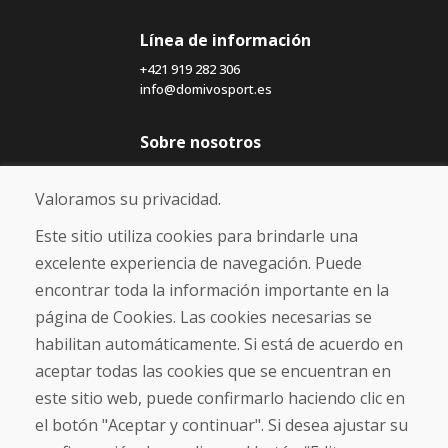
Línea de información
+421 919 282 306
info@domivosport.es
Sobre nosotros
Blog
Sobre nosotros
Valoramos su privacidad.
Comercio
Contacto
Este sitio utiliza cookies para brindarle una
excelente experiencia de navegación. Puede
Compra
encontrar toda la información importante en la
Tienda electrónica
página de Cookies. Las cookies necesarias se
Términos y condiciones
habilitan automáticamente. Si está de acuerdo en
Envío y pago
aceptar todas las cookies que se encuentran en
NORMAS DE RECLAMACIÓN
Devolución y cambio de mercancías
este sitio web, puede confirmarlo haciendo clic en
Política de privacidad
el botón "Aceptar y continuar". Si desea ajustar su
Cookies