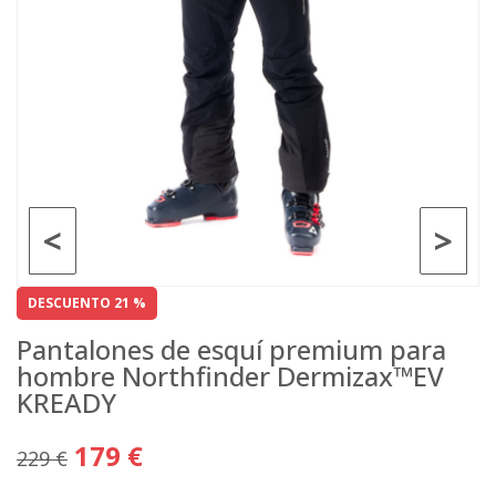
<
>
DESCUENTO 21 %
Pantalones de esquí premium para
hombre Northfinder Dermizax™EV
KREADY
179 €
229 €