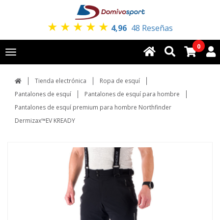
★
★
★
★
★
4,96
48 Reseñas
0
Toggle
navigation
Tienda electrónica
Ropa de esquí
Pantalones de esquí
Pantalones de esquí para hombre
Pantalones de esquí premium para hombre Northfinder
Dermizax™EV KREADY