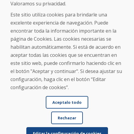
Sobre nosotros
Valoramos su privacidad.
Comercio
Contacto
Este sitio utiliza cookies para brindarle una
excelente experiencia de navegación. Puede
Compra
encontrar toda la información importante en la
Tienda electrónica
página de Cookies. Las cookies necesarias se
Términos y condiciones
habilitan automáticamente. Si está de acuerdo en
Envío y pago
aceptar todas las cookies que se encuentran en
NORMAS DE RECLAMACIÓN
Devolución y cambio de mercancías
este sitio web, puede confirmarlo haciendo clic en
Política de privacidad
el botón "Aceptar y continuar". Si desea ajustar su
Cookies
configuración, haga clic en el botón “Editar
configuración de cookies”.
Aceptalo todo
Rechazar
© DOMIVOSPORT 2026, reservados todos los derechos
DUFEKSOFT
-
creación de sitios web
,
creación de tienda electrónica
Editar la configuración de cookies