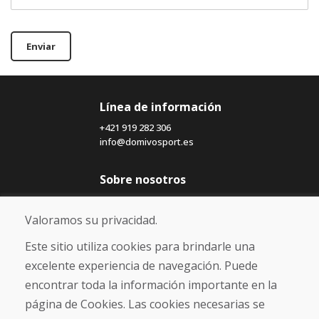
Enviar
Línea de información
+421 919 282 306
info@domivosport.es
Sobre nosotros
Blog
Sobre nosotros
Valoramos su privacidad.
Comercio
Contacto
Este sitio utiliza cookies para brindarle una
excelente experiencia de navegación. Puede
Compra
encontrar toda la información importante en la
Tienda electrónica
página de Cookies. Las cookies necesarias se
Términos y condiciones