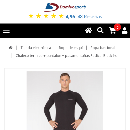
★
★
★
★
★
4,96
48 Reseñas
0
Toggle
navigation
Tienda electrónica
Ropa de esquí
Ropa funcional
Chaleco térmico + pantalón + pasamontañas Radical Black Iron