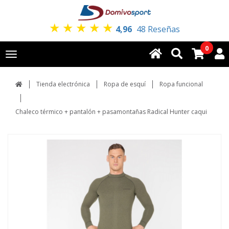
★
★
★
★
★
4,96
48 Reseñas
0
Toggle
navigation
Tienda electrónica
Ropa de esquí
Ropa funcional
Chaleco térmico + pantalón + pasamontañas Radical Hunter caqui