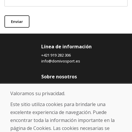
Enviar
Línea de información
+421 919 282 306
info@domivosport.es
Sobre nosotros
Blog
Sobre nosotros
Valoramos su privacidad.
Comercio
Contacto
Este sitio utiliza cookies para brindarle una
excelente experiencia de navegación. Puede
Compra
encontrar toda la información importante en la
Tienda electrónica
página de Cookies. Las cookies necesarias se