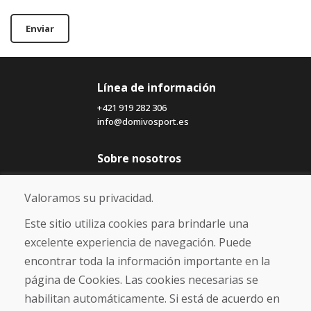
Enviar
Línea de información
+421 919 282 306
info@domivosport.es
Sobre nosotros
Blog
Sobre nosotros
Valoramos su privacidad.
Comercio
Contacto
Este sitio utiliza cookies para brindarle una
excelente experiencia de navegación. Puede
Compra
encontrar toda la información importante en la
Tienda electrónica
página de Cookies. Las cookies necesarias se
Términos y condiciones
habilitan automáticamente. Si está de acuerdo en
Envío y pago