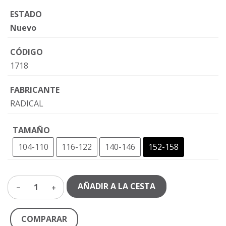
ESTADO
Nuevo
CÓDIGO
1718
FABRICANTE
RADICAL
TAMAÑO
104-110
116-122
140-146
152-158
AÑADIR A LA CESTA
1
COMPARAR