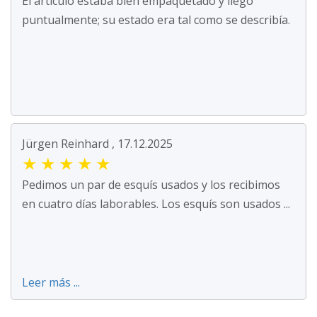
El artículo estaba bien empaquetado y llegó
puntualmente; su estado era tal como se describía.
Jürgen Reinhard , 17.12.2025
★
★
★
★
★
Pedimos un par de esquís usados y los recibimos
en cuatro días laborables. Los esquís son usados ...
Leer más ...