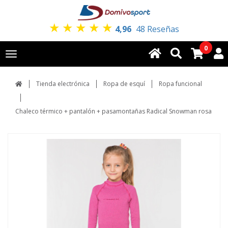
★
★
★
★
★
4,96
48 Reseñas
0
Toggle
navigation
Tienda electrónica
Ropa de esquí
Ropa funcional
Chaleco térmico + pantalón + pasamontañas Radical Snowman rosa