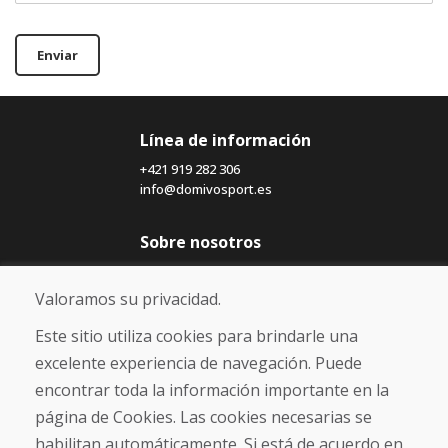
Enviar
Línea de información
+421 919 282 306
info@domivosport.es
Sobre nosotros
Blog
Sobre nosotros
Valoramos su privacidad.
Comercio
Contacto
Este sitio utiliza cookies para brindarle una
excelente experiencia de navegación. Puede
Compra
encontrar toda la información importante en la
Tienda electrónica
página de Cookies. Las cookies necesarias se
Términos y condiciones
habilitan automáticamente. Si está de acuerdo en