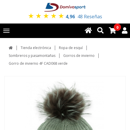
★
★
★
★
★
4,96
48 Reseñas
0
Toggle
navigation
Tienda electrónica
Ropa de esquí
Sombreros y pasamontañas
Gorros de invierno
Gorro de invierno 4F CAD068 verde