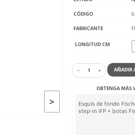
CÓDIGO
6
FABRICANTE
F
LONGITUD CM
AÑADIR 
1
OBTENGA MÁS V
>
Esquís de fondo Fische
step-in IFP + botas Fi