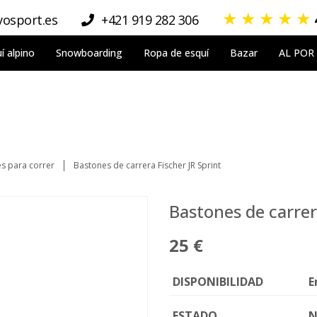
★
★
★
★
★
osport.es
+421 919 282 306
í alpino
Snowboarding
Ropa de esquí
Bazar
AL POR
s para correr
Bastones de carrera Fischer JR Sprint
Bastones de carrer
25 €
DISPONIBILIDAD
E
ESTADO
N