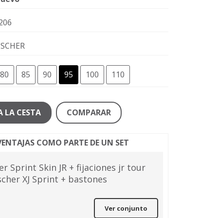
206
ISCHER
80
85
90
95
100
110
A LA CESTA
COMPARAR
ENTAJAS COMO PARTE DE UN SET
r Sprint Skin JR + fijaciones jr tour
scher XJ Sprint + bastones
Ver conjunto