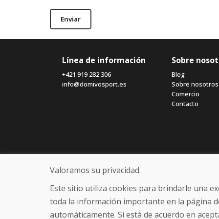
Enviar
Línea de información
Sobre nosot
+421 919 282 306
Blog
info@domivosport.es
Sobre nosotros
Comercio
Contacto
Valoramos su privacidad.
Este sitio utiliza cookies para brindarle una 
toda la información importante en la página d
automáticamente. Si está de acuerdo en acepta