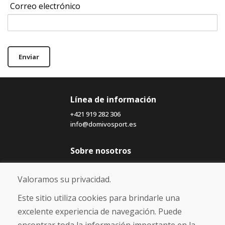
Correo electrónico
Enviar
Línea de información
+421 919 282 306
info@domivosport.es
Sobre nosotros
Blog
Sobre nosotros
Valoramos su privacidad.
Comercio
Contacto
Este sitio utiliza cookies para brindarle una
excelente experiencia de navegación. Puede
Compra