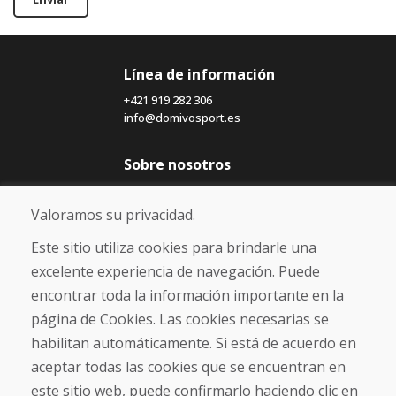
Línea de información
+421 919 282 306
info@domivosport.es
Sobre nosotros
Blog
Sobre nosotros
Valoramos su privacidad.
Comercio
Contacto
Este sitio utiliza cookies para brindarle una
excelente experiencia de navegación. Puede
Compra
encontrar toda la información importante en la
Tienda electrónica
página de Cookies. Las cookies necesarias se
Términos y condiciones
habilitan automáticamente. Si está de acuerdo en
Envío y pago
aceptar todas las cookies que se encuentran en
NORMAS DE RECLAMACIÓN
Devolución y cambio de mercancías
este sitio web, puede confirmarlo haciendo clic en