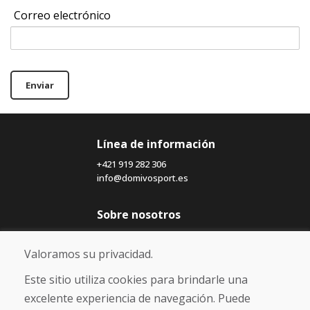
Correo electrónico
Enviar
Línea de información
+421 919 282 306
info@domivosport.es
Sobre nosotros
Blog
Sobre nosotros
Valoramos su privacidad.
Comercio
Contacto
Este sitio utiliza cookies para brindarle una
excelente experiencia de navegación. Puede