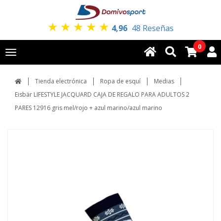
★
★
★
★
★
4,96
48 Reseñas
0
Toggle
navigation
Tienda electrónica
Ropa de esquí
Medias
Eisbär LIFESTYLE JACQUARD CAJA DE REGALO PARA ADULTOS 2
PARES 12916 gris mel/rojo + azul marino/azul marino