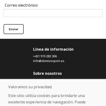
Correo electrónico
Enviar
Línea de información
+421 919 282 306
info@domivosport.es
Sobre nosotros
Blog
Sobre nosotros
Valoramos su privacidad.
Comercio
Contacto
Este sitio utiliza cookies para brindarle una
excelente experiencia de navegación. Puede