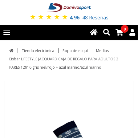
★
★
★
★
★
4,96
48 Reseñas
0
Toggle
navigation
Tienda electrónica
Ropa de esquí
Medias
Eisbär LIFESTYLE JACQUARD CAJA DE REGALO PARA ADULTOS 2
PARES 12916 gris mel/rojo + azul marino/azul marino