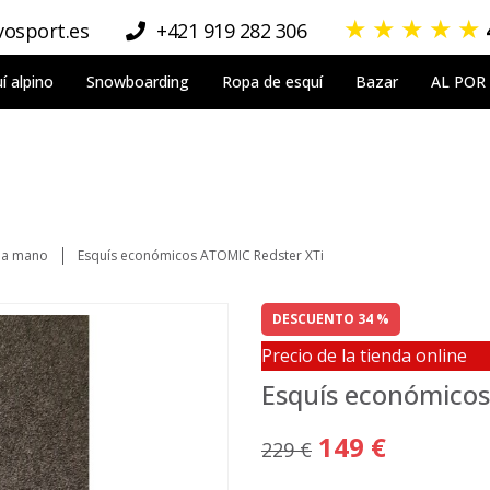
★
★
★
★
★
osport.es
+421 919 282 306
í alpino
Snowboarding
Ropa de esquí
Bazar
AL POR
da mano
Esquís económicos ATOMIC Redster XTi
DESCUENTO 34 %
Precio de la tienda online
Esquís económicos
149 €
229 €