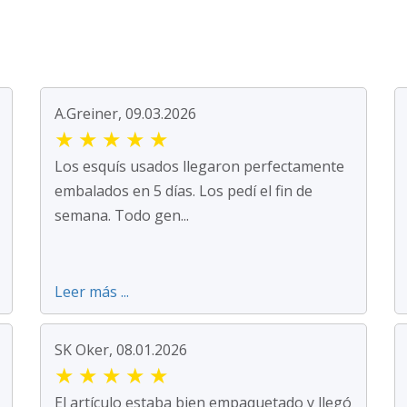
A.Greiner, 09.03.2026
★
★
★
★
★
Los esquís usados llegaron perfectamente
embalados en 5 días. Los pedí el fin de
semana. Todo gen...
Leer más ...
SK Oker, 08.01.2026
★
★
★
★
★
El artículo estaba bien empaquetado y llegó