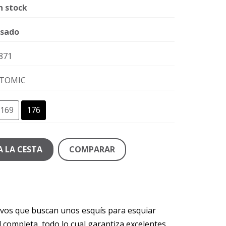
n stock
sado
871
TOMIC
169
176
A LA CESTA
COMPARAR
ivos que buscan unos esquís para esquiar
d completa, todo lo cual garantiza excelentes