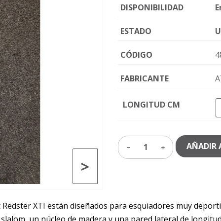
DISPONIBILIDAD
E
ESTADO
U
CÓDIGO
4
FABRICANTE
A
LONGITUD CM
AÑADIR 
1
>
c Redster XTI están diseñados para esquiadores muy deport
de slalom, un núcleo de madera y una pared lateral de longitu