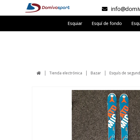
info@domiv
Esquiar
Esquí de fondo
Esqu
Tienda electrónica
Bazar
Esquís de segun