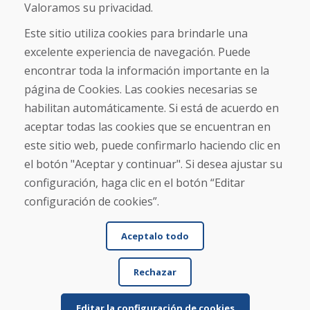
Valoramos su privacidad.
Blog
Sobre nosotros
Este sitio utiliza cookies para brindarle una
Comercio
excelente experiencia de navegación. Puede
Contacto
encontrar toda la información importante en la
página de Cookies. Las cookies necesarias se
Compra
habilitan automáticamente. Si está de acuerdo en
Tienda electrónica
aceptar todas las cookies que se encuentran en
Términos y condiciones
Envío y pago
este sitio web, puede confirmarlo haciendo clic en
NORMAS DE RECLAMACIÓN
el botón "Aceptar y continuar". Si desea ajustar su
Devolución y cambio de mercancías
configuración, haga clic en el botón “Editar
Política de privacidad
Cookies
configuración de cookies”.
Aceptalo todo
Rechazar
Editar la configuración de cookies