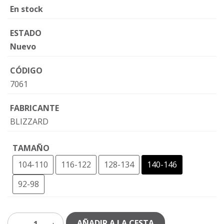
En stock
ESTADO
Nuevo
CÓDIGO
7061
FABRICANTE
BLIZZARD
TAMAÑO
104-110
116-122
128-134
140-146
92-98
AÑADIR A LA CESTA