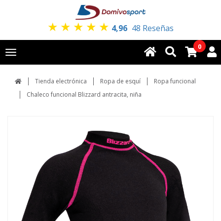
★
★
★
★
★
4,96
48 Reseñas
0
Toggle
navigation
Tienda electrónica
Ropa de esquí
Ropa funcional
Chaleco funcional Blizzard antracita, niña