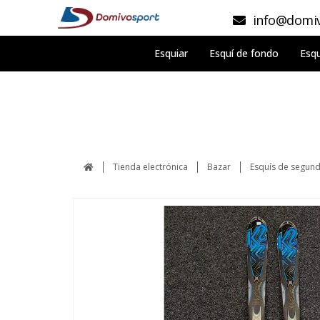
info@domiv
Esquiar
Esquí de fondo
Esqu
Tienda electrónica
Bazar
Esquís de segun