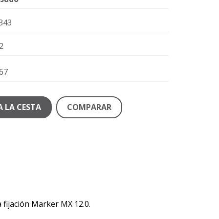
343
2
67
A LA CESTA
COMPARAR
 fijación Marker MX 12.0.