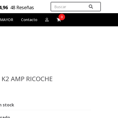
4,96
48 Reseñas
0
 MAYOR
Contacto
s K2 AMP RICOCHE
n stock
sado