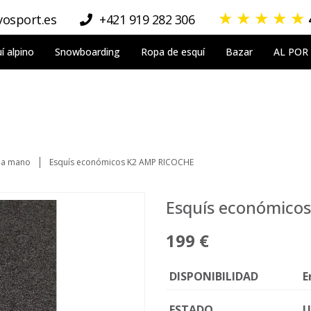
★
★
★
★
★
osport.es
+421 919 282 306
í alpino
Snowboarding
Ropa de esquí
Bazar
AL POR
da mano
Esquís económicos K2 AMP RICOCHE
Esquís económico
199 €
DISPONIBILIDAD
E
ESTADO
U