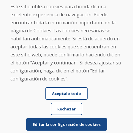
Contacto
Este sitio utiliza cookies para brindarle una
excelente experiencia de navegación. Puede
Compra
encontrar toda la información importante en la
Tienda electrónica
página de Cookies. Las cookies necesarias se
Términos y condiciones
habilitan automáticamente. Si está de acuerdo en
Envío y pago
aceptar todas las cookies que se encuentran en
NORMAS DE RECLAMACIÓN
Devolución y cambio de mercancías
este sitio web, puede confirmarlo haciendo clic en
Política de privacidad
el botón "Aceptar y continuar". Si desea ajustar su
Cookies
configuración, haga clic en el botón “Editar
configuración de cookies”.
Aceptalo todo
Rechazar
© DOMIVOSPORT 2026, reservados todos los derechos
DUFEKSOFT
-
creación de sitios web
,
creación de tienda electrónica
Editar la configuración de cookies