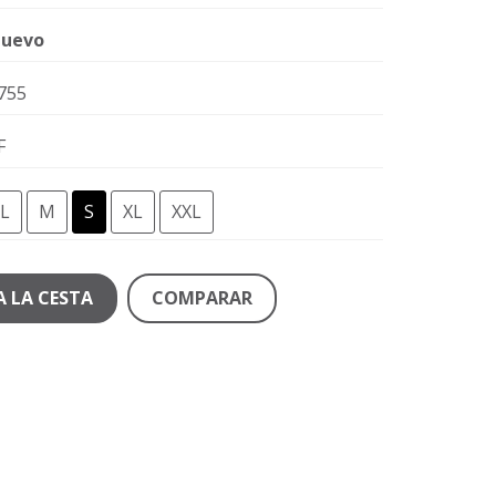
uevo
755
F
L
M
S
XL
XXL
A LA CESTA
COMPARAR