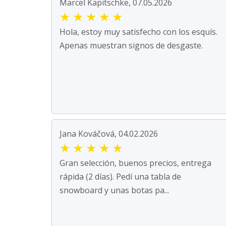
Marcel Kapitschke, 07.05.2026
★
★
★
★
★
Hola, estoy muy satisfecho con los esquís.
Apenas muestran signos de desgaste.
Jana Kováčová, 04.02.2026
★
★
★
★
★
Gran selección, buenos precios, entrega
rápida (2 días). Pedí una tabla de
snowboard y unas botas pa...