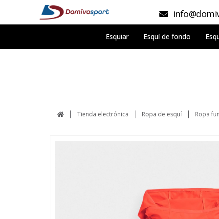
info@domiv
Esquiar
Esquí de fondo
Esqu
Tienda electrónica
Ropa de esquí
Ropa fun