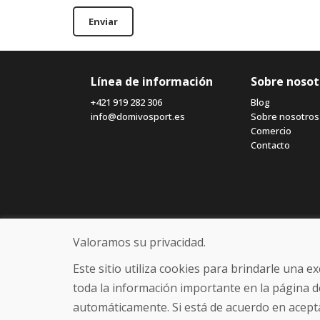
Enviar
Línea de información
Sobre nosot
+421 919 282 306
Blog
info@domivosport.es
Sobre nosotros
Comercio
Contacto
Valoramos su privacidad.
Este sitio utiliza cookies para brindarle una 
toda la información importante en la página d
automáticamente. Si está de acuerdo en acepta