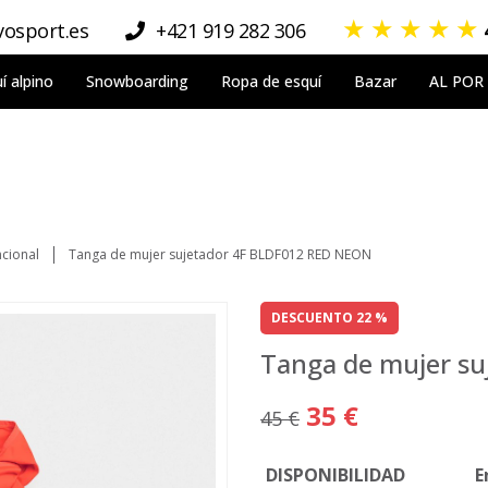
★
★
★
★
★
osport.es
+421 919 282 306
í alpino
Snowboarding
Ropa de esquí
Bazar
AL POR
cional
Tanga de mujer sujetador 4F BLDF012 RED NEON
DESCUENTO 22 %
Tanga de mujer s
35 €
45 €
DISPONIBILIDAD
E