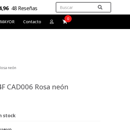
4,96
48 Reseñas
0
 MAYOR
Contacto
 Rosa neón
 4F CAD006 Rosa neón
n stock
uevo