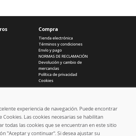
ros
Compra
Tienda electrónica
Términos y condiciones
Envío y pago
NORMAS DE RECLAMACIÓN
Devolución y cambio de
mercancías
Política de privacidad
Cookies
excelente experiencia de navegación. Puede encontrar
e Cookies. Las cookies necesarias se habilitan
r todas las cookies que se encuentran en este sitio
© DOMIVOSPORT 2026, reservados todos los derechos
ón "Aceptar y continuar". Si desea ajustar su