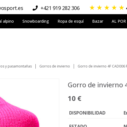
★
★
★
★
★
osport.es
+421 919 282 306
í alpino
Snowboarding
Ropa de esquí
Bazar
AL POR
os y pasamontañas
Gorros de invierno
Gorro de invierno 4F CAD006
Gorro de invierno
10 €
DISPONIBILIDAD
E
ESTADO
N