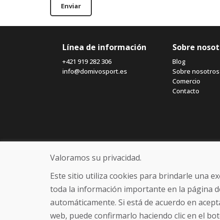
Enviar
Línea de información
Sobre nosot
+421 919 282 306
Blog
info@domivosport.es
Sobre nosotros
Comercio
Contacto
Valoramos su privacidad.
Este sitio utiliza cookies para brindarle una 
toda la información importante en la página d
automáticamente. Si está de acuerdo en acepta
web, puede confirmarlo haciendo clic en el bot