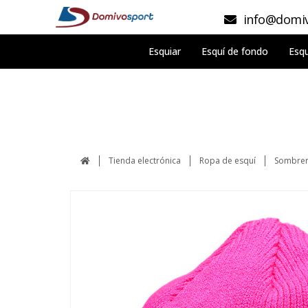
info@domiv
Esquiar
Esquí de fondo
Esqu
Tienda electrónica
Ropa de esquí
Sombrer