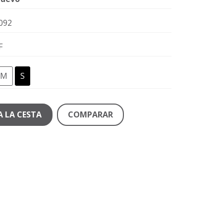
092
F
M
S
A LA CESTA
COMPARAR