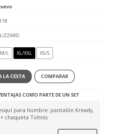
uevo
118
LIZZARD
M/L
XL/XXL
XS/S
A LA CESTA
COMPARAR
ENTAJAS COMO PARTE DE UN SET
esquí para hombre: pantalón Kready,
 + chaqueta Tohnis