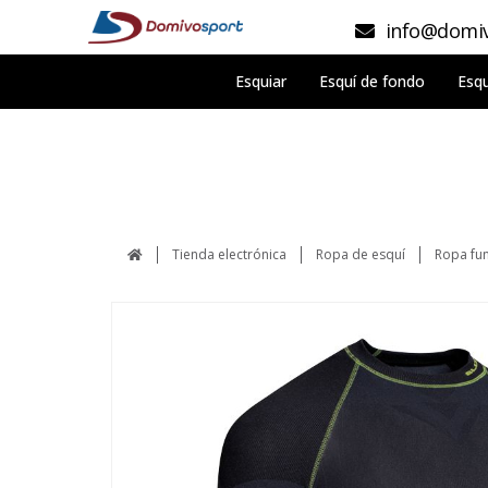
info@domiv
Esquiar
Esquí de fondo
Esqu
Tienda electrónica
Ropa de esquí
Ropa fun