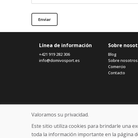
Enviar
Línea de información
Sobre nosot
+421 919 282 306
Blog
info@domivosport.es
Sobre nosotros
Comercio
Contacto
Valoramos su privacidad.
Este sitio utiliza cookies para brindarle una 
toda la información importante en la página d