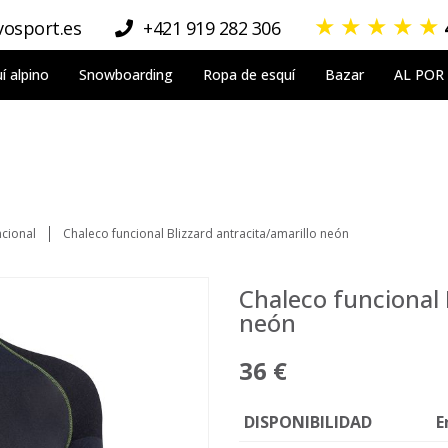
★
★
★
★
★
osport.es
+421 919 282 306
í alpino
Snowboarding
Ropa de esquí
Bazar
AL POR
cional
Chaleco funcional Blizzard antracita/amarillo neón
Chaleco funcional 
neón
36 €
DISPONIBILIDAD
E