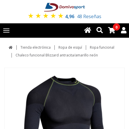
★
★
★
★
★
4,96
48 Reseñas
0
Toggle
navigation
Tienda electrónica
Ropa de esquí
Ropa funcional
Chaleco funcional Blizzard antracita/amarillo neón