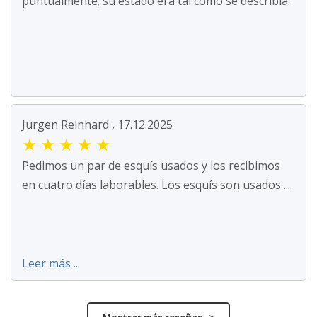
puntualmente; su estado era tal como se describía.
Jürgen Reinhard , 17.12.2025
★
★
★
★
★
Pedimos un par de esquís usados y los recibimos
en cuatro días laborables. Los esquís son usados ...
Leer más ...