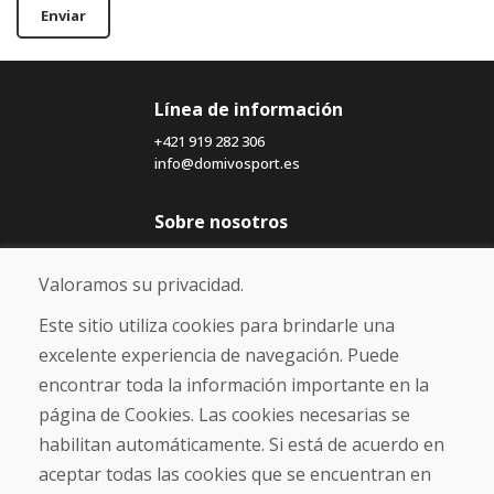
Enviar
Línea de información
+421 919 282 306
info@domivosport.es
Sobre nosotros
Blog
Sobre nosotros
Valoramos su privacidad.
Comercio
Contacto
Este sitio utiliza cookies para brindarle una
excelente experiencia de navegación. Puede
Compra
encontrar toda la información importante en la
Tienda electrónica
página de Cookies. Las cookies necesarias se
Términos y condiciones
habilitan automáticamente. Si está de acuerdo en
Envío y pago
aceptar todas las cookies que se encuentran en
NORMAS DE RECLAMACIÓN