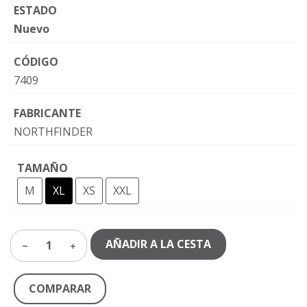
ESTADO
Nuevo
CÓDIGO
7409
FABRICANTE
NORTHFINDER
TAMAÑO
M
XL
XS
XXL
AÑADIR A LA CESTA
1
COMPARAR