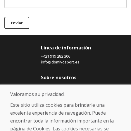
Enviar
Línea de información
+421 919 282 306
info@domivosport.es
Sobre nosotros
Blog
Sobre nosotros
Valoramos su privacidad.
Comercio
Contacto
Este sitio utiliza cookies para brindarle una
excelente experiencia de navegación. Puede
Compra
encontrar toda la información importante en la
Tienda electrónica
página de Cookies. Las cookies necesarias se