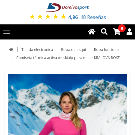
★
★
★
★
★
4,96
48 Reseñas
0
Toggle
navigation
Tienda electrónica
Ropa de esquí
Ropa funcional
Camiseta térmica activa de skialp para mujer KRALOVA ROSE